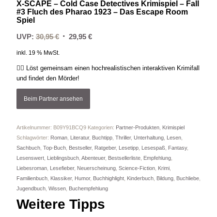
X-SCAPE – Cold Case Detectives Krimispiel – Fall
#3 Fluch des Pharao 1923 – Das Escape Room
Spiel
Ursprünglicher
Aktueller
UVP:
30,95
€
29,95
€
Preis
Preis
inkl. 19 % MwSt.
war:
ist:
🕵️‍♀️ Löst gemeinsam einen hochrealistischen interaktiven Krimifall
30,95 €
29,95 €.
und findet den Mörder!
Beim Partner ansehen
Artikelnummer:
B09Y91BCQ9
Kategorien:
Partner-Produkten
,
Krimispiel
Schlagwörter:
Roman
,
Literatur
,
Buchtipp
,
Thriller
,
Unterhaltung
,
Lesen
,
Sachbuch
,
Top-Buch
,
Bestseller
,
Ratgeber
,
Lesetipp
,
Lesespaß
,
Fantasy
,
Lesenswert
,
Lieblingsbuch
,
Abenteuer
,
Bestsellerliste
,
Empfehlung
,
Liebesroman
,
Lesefieber
,
Neuerscheinung
,
Science-Fiction
,
Krimi
,
Familienbuch
,
Klassiker
,
Humor
,
Buchhighlight
,
Kinderbuch
,
Bildung
,
Buchliebe
,
Jugendbuch
,
Wissen
,
Buchempfehlung
Weitere Tipps