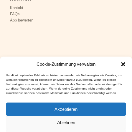
Kontakt
FAQs
App bewerten
Cookie-Zustimmung verwalten
KUNDENSERVICE
Impressum
Um dir ein optimales Erlebnis zu bieten, verwenden wir Technologien wie Cookies, um
Datenschutz
Geräteinformationen zu speichern und/oder darauf zuzugreifen. Wenn du diesen
Technologien zustimmst, können wir Daten wie das Surfverhalten oder eindeutige IDs
AGB
&
Versand
auf dieser Website verarbeiten. Wenn du deine Zustimmung nicht erteilst oder
Widerruf
&
Cookies
zurückziehst, können bestimmte Merkmale und Funktionen beeinträchtigt werden.
Akzeptieren
Ablehnen