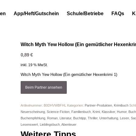
ten
App/Heft/Gutschein
Schule/Betriebe
FAQs
K
Witch Myth Yew Hollow (Ein gemütlicher Hexenkrim
0,89
€
inkl. 19 % MwSt.
Witch Myth Yew Hollow (Ein gemütlicher Hexenkrimi 1)
Beim Partner ansehen
Artikelnummer:
B0DHVWBFHL
Kategorien:
Partner-Produkten
,
Krimibuch
Schl
Neuerscheinung
,
Science-Fiction
,
Familienbuch
,
Krimi
,
Klassiker
,
Humor
,
Buchh
Buchempfehlung
,
Roman
,
Literatur
,
Buchtipp
,
Thriller
,
Unterhaltung
,
Lesen
,
Sa
Lesenswert
,
Lieblingsbuch
,
Abenteuer
Weitere Tipps