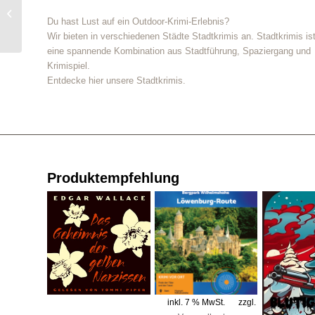
The gripping second
Du hast Lust auf ein Outdoor-Krimi-Erlebnis?
novel in the Shaw and
Wir bieten in verschiedenen Städte Stadtkrimis an. Stadtkrimis is
Darmody series
eine spannende Kombination aus Stadtführung, Spaziergang und
Krimispiel.
Entdecke hier unsere Stadtkrimis.
Produktempfehlung
inkl. 7 % MwSt.
zzgl.