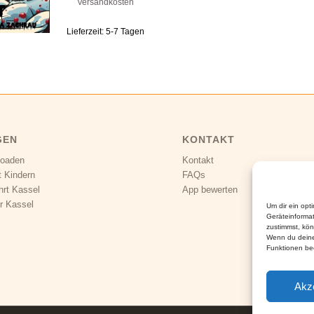
Versandkosten
Lieferzeit:
5-7 Tagen
GEN
KONTAKT
loaden
Kontakt
t Kindern
FAQs
hrt Kassel
App bewerten
r Kassel
Um dir ein opt
Geräteinforma
zustimmst, kön
Wenn du deine
Funktionen bee
Akz