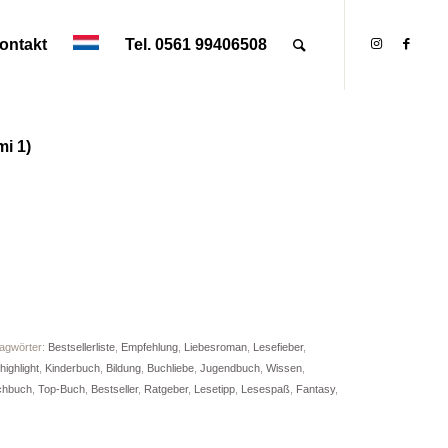
ontakt
Tel. 0561 99406508
i 1)
agwörter:
Bestsellerliste
,
Empfehlung
,
Liebesroman
,
Lesefieber
,
ighlight
,
Kinderbuch
,
Bildung
,
Buchliebe
,
Jugendbuch
,
Wissen
,
chbuch
,
Top-Buch
,
Bestseller
,
Ratgeber
,
Lesetipp
,
Lesespaß
,
Fantasy
,