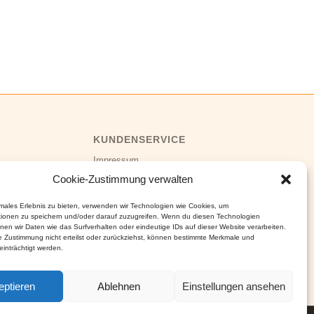
KUNDENSERVICE
Impressum
Datenschutz
Cookie-Zustimmung verwalten
AGB
&
Versand
Widerruf
&
Cookies
imales Erlebnis zu bieten, verwenden wir Technologien wie Cookies, um
tionen zu speichern und/oder darauf zuzugreifen. Wenn du diesen Technologien
nen wir Daten wie das Surfverhalten oder eindeutige IDs auf dieser Website verarbeiten.
 Zustimmung nicht erteilst oder zurückziehst, können bestimmte Merkmale und
inträchtigt werden.
eptieren
Ablehnen
Einstellungen ansehen