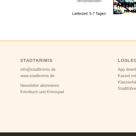
Versandkosten
Lieferzeit:
5-7 Tagen
STADTKRIMIS
LOSLE
info@stadtkrimis.de
App down
www.stadtkrimis.de
Kassel mi
Klassenfa
Newsletter abonnieren
Stadtführe
Krimibuch und Krimispiel