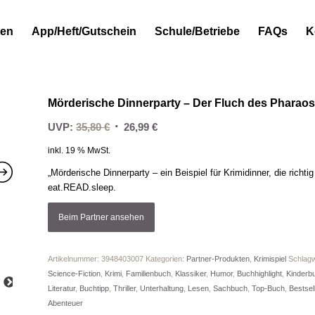
ten
App/Heft/Gutschein
Schule/Betriebe
FAQs
K
Mörderische Dinnerparty – Der Fluch des Pharao
Ursprünglicher
Aktueller
UVP:
35,80
€
26,99
€
Preis
Preis
inkl. 19 % MwSt.
war:
ist:
„Mörderische Dinnerparty – ein Beispiel für Krimidinner, die rich
35,80 €
26,99 €.
eat.READ.sleep.
Beim Partner ansehen
Artikelnummer:
3948403007
Kategorien:
Partner-Produkten
,
Krimispiel
Schlagw
Science-Fiction
,
Krimi
,
Familienbuch
,
Klassiker
,
Humor
,
Buchhighlight
,
Kinderb
Literatur
,
Buchtipp
,
Thriller
,
Unterhaltung
,
Lesen
,
Sachbuch
,
Top-Buch
,
Bestsel
Abenteuer