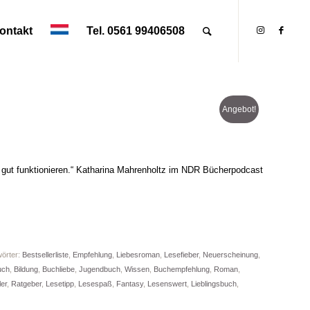
ontakt
Tel. 0561 99406508
s
Angebot!
tig gut funktionieren.“ Katharina Mahrenholtz im NDR Bücherpodcast
örter:
Bestsellerliste
,
Empfehlung
,
Liebesroman
,
Lesefieber
,
Neuerscheinung
,
uch
,
Bildung
,
Buchliebe
,
Jugendbuch
,
Wissen
,
Buchempfehlung
,
Roman
,
ler
,
Ratgeber
,
Lesetipp
,
Lesespaß
,
Fantasy
,
Lesenswert
,
Lieblingsbuch
,