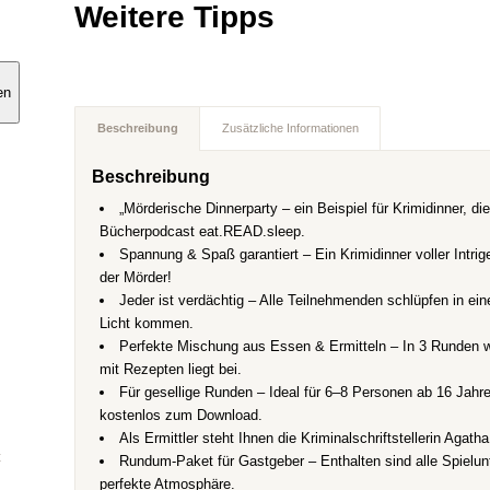
Weitere Tipps
en
Beschreibung
Zusätzliche Informationen
Beschreibung
„Mörderische Dinnerparty – ein Beispiel für Krimidinner, di
Bücherpodcast eat.READ.sleep.
Spannung & Spaß garantiert – Ein Krimidinner voller Intri
der Mörder!
Jeder ist verdächtig – Alle Teilnehmenden schlüpfen in ei
Licht kommen.
Perfekte Mischung aus Essen & Ermitteln – In 3 Runden w
mit Rezepten liegt bei.
Für gesellige Runden – Ideal für 6–8 Personen ab 16 Jahre
kostenlos zum Download.
Als Ermittler steht Ihnen die Kriminalschriftstellerin Agat
t
Rundum-Paket für Gastgeber – Enthalten sind alle Spielunt
perfekte Atmosphäre.