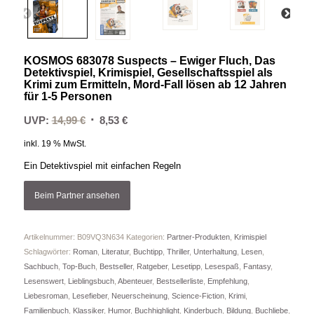
KOSMOS 683078 Suspects – Ewiger Fluch, Das
Detektivspiel, Krimispiel, Gesellschaftsspiel als
Krimi zum Ermitteln, Mord-Fall lösen ab 12 Jahren
für 1-5 Personen
Ursprünglicher
Aktueller
UVP:
14,99
€
8,53
€
Preis
Preis
inkl. 19 % MwSt.
war:
ist:
Ein Detektivspiel mit einfachen Regeln
14,99 €
8,53 €.
Beim Partner ansehen
Artikelnummer:
B09VQ3N634
Kategorien:
Partner-Produkten
,
Krimispiel
Schlagwörter:
Roman
,
Literatur
,
Buchtipp
,
Thriller
,
Unterhaltung
,
Lesen
,
Sachbuch
,
Top-Buch
,
Bestseller
,
Ratgeber
,
Lesetipp
,
Lesespaß
,
Fantasy
,
Lesenswert
,
Lieblingsbuch
,
Abenteuer
,
Bestsellerliste
,
Empfehlung
,
Liebesroman
,
Lesefieber
,
Neuerscheinung
,
Science-Fiction
,
Krimi
,
Familienbuch
,
Klassiker
,
Humor
,
Buchhighlight
,
Kinderbuch
,
Bildung
,
Buchliebe
,