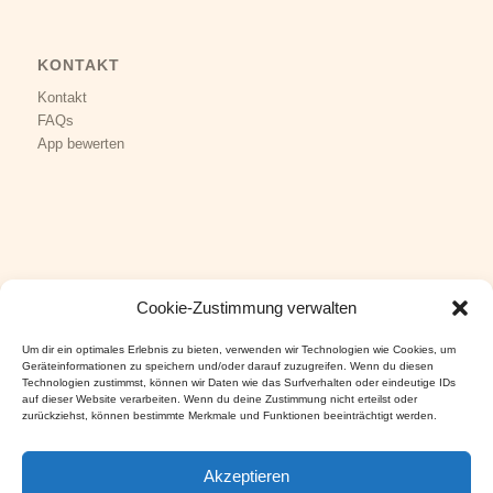
KONTAKT
Kontakt
FAQs
App bewerten
Cookie-Zustimmung verwalten
KUNDENSERVICE
Impressum
Um dir ein optimales Erlebnis zu bieten, verwenden wir Technologien wie Cookies, um
Datenschutz
Geräteinformationen zu speichern und/oder darauf zuzugreifen. Wenn du diesen
Technologien zustimmst, können wir Daten wie das Surfverhalten oder eindeutige IDs
AGB
&
Versand
auf dieser Website verarbeiten. Wenn du deine Zustimmung nicht erteilst oder
Widerruf
&
Cookies
zurückziehst, können bestimmte Merkmale und Funktionen beeinträchtigt werden.
Akzeptieren