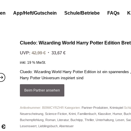
ten
App/Heft/Gutschein
Schule/Betriebe
FAQs
K
Cluedo: Wizarding World Harry Potter Edition Brett
Ursprünglicher
Aktueller
UVP:
42,99
€
33,67
€
Preis
Preis
inkl. 19 % MwSt.
war:
ist:
Cluedo: Wizarding World Harry Potter Edition ist ein spannendes 
42,99 €
33,67 €.
Harry Potter Universum inspiriert sind
Beim Partner ansehen
Artikelnummer:
B09MCYRZHR
Kategorien:
Partner-Produkten
,
Krimispiel
Schl
Neuerscheinung
,
Science-Fiction
,
Krimi
,
Familienbuch
,
Klassiker
,
Humor
,
Buchh
Buchempfehlung
,
Roman
,
Literatur
,
Buchtipp
,
Thriller
,
Unterhaltung
,
Lesen
,
Sa
Lesenswert
,
Lieblingsbuch
,
Abenteuer