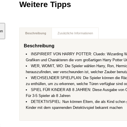
Weitere Tipps
en
Beschreibung
Zusätzliche Informationen
Beschreibung
INSPIRIERT VON HARRY POTTER: Cluedo: Wizarding World H
Grafiken und Charakteren die vom großartigen Harry Potter Un
WER, WOMIT, WO: Die Spieler wählen Harry, Ron, Hermione
herauszufinden, wer verschwunden ist, welcher Zauber benut
WECHSELNDER SPIELPLAN: Die Spieler können die Rädc
zu enthüllen, um zu erkennen, welche Türen verfügbar sind o
SPIEL FÜR KINDER AB 8 JAHREN: Diese Ausgabe von Clued
Für 3-5 Spieler ab 8 Jahren
DETEKTIVSPIEL: Nun können Eltern, die als Kind schon ge
Kinder mit dem spannenden Detektivspiel bekannt machen
t