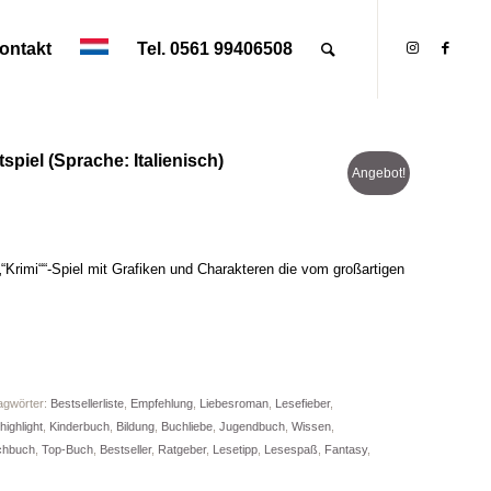
ontakt
Tel. 0561 99406508
spiel (Sprache: Italienisch)
Angebot!
„“Krimi““-Spiel mit Grafiken und Charakteren die vom großartigen
agwörter:
Bestsellerliste
,
Empfehlung
,
Liebesroman
,
Lesefieber
,
ighlight
,
Kinderbuch
,
Bildung
,
Buchliebe
,
Jugendbuch
,
Wissen
,
chbuch
,
Top-Buch
,
Bestseller
,
Ratgeber
,
Lesetipp
,
Lesespaß
,
Fantasy
,