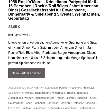
1958 Rock’n’Mord – Krimidinner Partyspiel für 8–
16 Personen | Rock’n’Roll 50iger Jahre American
Diner | Gesellschaftsspiel für Erwachsene,
Dinnerparty & Spielabend Silvester, Weihnachten,
Geburtstag
24,95
€
inkl. 19 % MwSt.
Erlebe einen unvergesslichen Abend voller Spannung und Spaß!
ein Krimi-Dinner-Party-Spiel mit dem American-Diner im Jahr
Rock’n’Roll, Elvis Vibe, Petticoats Burger-Atmosphäre. Dieses
Krimidinner von 8 bis 16 Spielern sorgt jede Menge Spielspaß ist
perfekt Spieleabend zu Hause!
Beim Partner ansehen
Artikelnummer:
B0G4N3BRXR
Kategorien:
Partner-Produkten
,
Krimispiel
Schlagwörter:
Humor
,
Buchhighlight
,
Kinderbuch
,
Bildung
,
Buchliebe
,
Jugendbuch
,
Wissen
,
Buchempfehlung
,
Roman
,
Literatur
,
Buchtipp
,
Thriller
,
Unterhaltung
,
Lesen
,
Sachbuch
,
Top-Buch
,
Bestseller
,
Ratgeber
,
Lesetipp
,
Lesespaß
,
Fantasy
,
Lesenswert
,
Lieblingsbuch
,
Abenteuer
,
Bestsellerliste
,