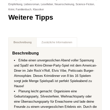
Empfehlung
,
Liebesroman
,
Lesefieber
,
Neuerscheinung
,
Science-Fiction
,
Krimi
,
Familienbuch
,
Klassiker
Weitere Tipps
Beschreibung
Zusätzliche Informationen
Beschreibung
Erlebe einen unvergesslichen Abend voller Spannung
und Spaß! ein Krimi-Dinner-Party-Spiel mit dem American-
Diner im Jahr Rock’n’Roll, Elvis Vibe, Petticoats Burger-
Atmosphäre. Dieses Krimidinner von 8 bis 16 Spielern
sorgt jede Menge Spielspaß ist perfekt Spieleabend zu
Hause!
Planung leicht gemacht: Organisiere eine
Geburtstagsparty, Silvesterfeier, Weihnachtsparty oder
eine Überraschungsparty für Erwachsene und lade deine
Freunde zu einem unvergesslichen Erlebnis ein. Durch die