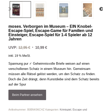
moses. Verborgen im Museum – EIN Knobel-
Escape-Spiel, Escape-Game für Familien und
Einsteiger, Escape-Spiel für 1-4 Spieler ab 12
Jahren
Ursprünglicher
Aktueller
UVP:
12,95
€
10,99
€
Preis
Preis
inkl. 19 % MwSt.
war:
ist:
Spannung pur ✓ Geheimnisvolle Briefe weisen auf einen
12,95 €
10,99 €.
verschollenen Schatz in einem Museum hin. Gemeinsam
müssen alle Rätsel gelöst werden, um den Schatz zu finden.
Doch die Zeit drängt, denn Kunstdiebe sind dem Schatz bereits
auf der Spur
Beim Partner ansehen
Artikelnummer:
B0BNK96CHZ
Kategorien:
Krimispiel
,
Escape und