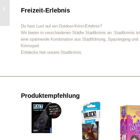
tätowierte Tote:
Freizeit-Erlebnis
Crimepuzzle mit Seiten
zum Aufschneiden...
Du hast Lust auf ein Outdoor-Krimi-Erlebnis?
Wir bieten in verschiedenen Städte Stadtkrimis an. Stadtkrimis is
eine spannende Kombination aus Stadtführung, Spaziergang und
Krimispiel.
Entdecke hier unsere Stadtkrimis.
Produktempfehlung