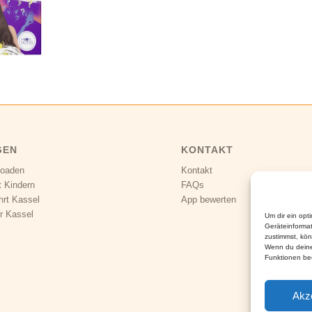
GEN
KONTAKT
loaden
Kontakt
t Kindern
FAQs
hrt Kassel
App bewerten
r Kassel
Um dir ein opt
Geräteinforma
zustimmst, kön
Wenn du deine
Funktionen bee
Akz