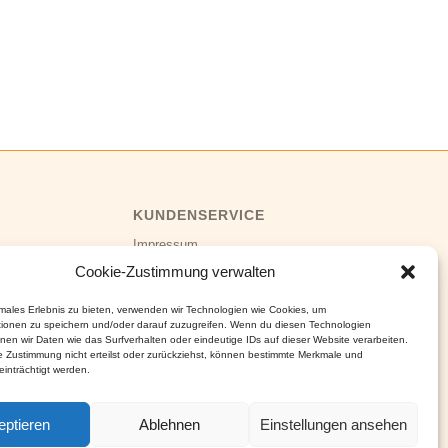
KUNDENSERVICE
Impressum
Datenschutz
Cookie-Zustimmung verwalten
AGB
&
Versand
Widerruf
&
Cookies
imales Erlebnis zu bieten, verwenden wir Technologien wie Cookies, um
tionen zu speichern und/oder darauf zuzugreifen. Wenn du diesen Technologien
nen wir Daten wie das Surfverhalten oder eindeutige IDs auf dieser Website verarbeiten.
 Zustimmung nicht erteilst oder zurückziehst, können bestimmte Merkmale und
inträchtigt werden.
eptieren
Ablehnen
Einstellungen ansehen