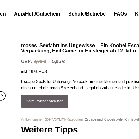
ten
App/Heft/Gutschein
Schule/Betriebe
FAQs
K
moses. Seefahrt ins Ungewisse – Ein Knobel Esca
Verpackung, Exit Game für Einsteiger ab 12 Jahre
Ursprünglicher
Aktueller
UVP:
9,99
€
5,95
€
Preis
Preis
inkl. 19 % MwSt.
war:
ist:
Escape-Spaß für Unterwegs Verpackt in einer kleinen und praktisc
9,99 €
5,95 €.
einen unterhaltsamen Spieleabend – egal ob zuhause oder im Url
Beim Partner ansehen
Artikelnummer:
B094VSTMT9
Kategorien:
Escape und Knobelspiele
,
Krimispiel
Weitere Tipps