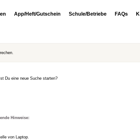
ten
App/Heft/Gutschein
Schule/Betriebe
FAQs
K
prechen.
llst Du eine neue Suche starten?
gende Hinweise:
elle von Laptop.