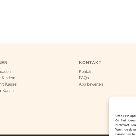
GEN
KONTAKT
loaden
Kontakt
t Kindern
FAQs
hrt Kassel
App bewerten
r Kassel
Um dir ein opt
Geräteinforma
zustimmst, kön
Wenn du deine
Funktionen bee