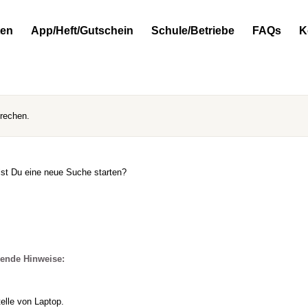
ten
App/Heft/Gutschein
Schule/Betriebe
FAQs
K
prechen.
llst Du eine neue Suche starten?
gende Hinweise:
elle von Laptop.