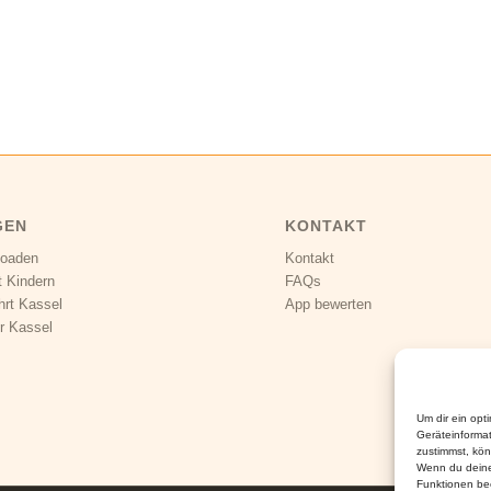
GEN
KONTAKT
loaden
Kontakt
t Kindern
FAQs
hrt Kassel
App bewerten
r Kassel
Um dir ein opt
Geräteinforma
zustimmst, kön
Wenn du deine
Funktionen bee