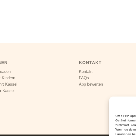
GEN
KONTAKT
loaden
Kontakt
t Kindern
FAQs
hrt Kassel
App bewerten
r Kassel
Um dir ein opt
Geräteinforma
zustimmst, kön
Wenn du deine
Funktionen bee