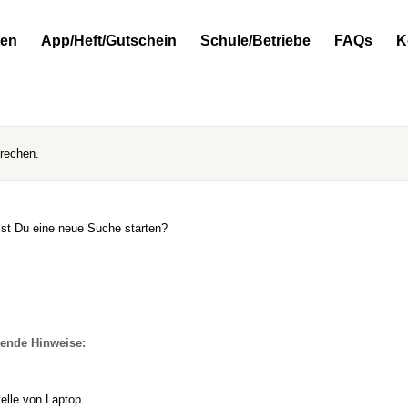
ten
App/Heft/Gutschein
Schule/Betriebe
FAQs
K
prechen.
llst Du eine neue Suche starten?
gende Hinweise:
elle von Laptop.