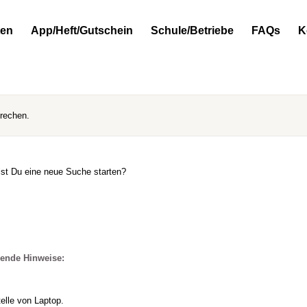
ten
App/Heft/Gutschein
Schule/Betriebe
FAQs
K
prechen.
llst Du eine neue Suche starten?
gende Hinweise:
elle von Laptop.