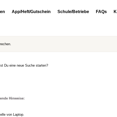
ten
App/Heft/Gutschein
Schule/Betriebe
FAQs
K
prechen.
llst Du eine neue Suche starten?
gende Hinweise:
elle von Laptop.