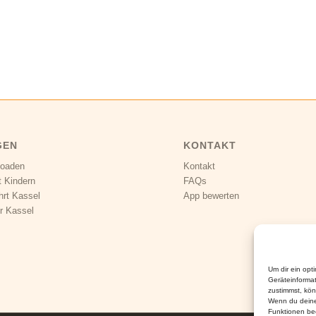
GEN
KONTAKT
loaden
Kontakt
t Kindern
FAQs
hrt Kassel
App bewerten
r Kassel
Um dir ein opt
Geräteinforma
zustimmst, kön
Wenn du deine
Funktionen bee