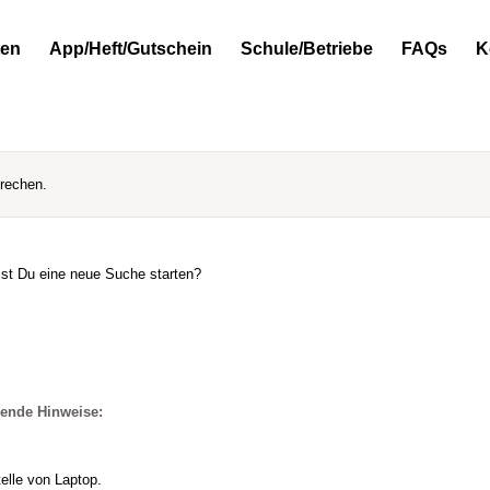
ten
App/Heft/Gutschein
Schule/Betriebe
FAQs
K
prechen.
llst Du eine neue Suche starten?
gende Hinweise:
elle von Laptop.