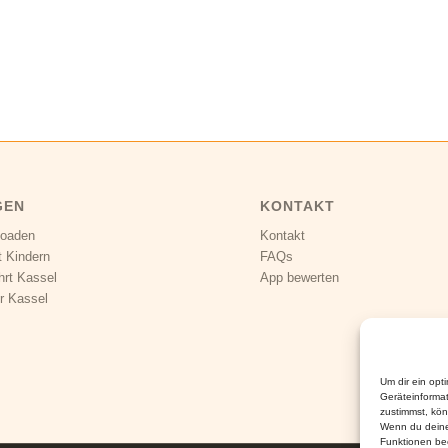
GEN
KONTAKT
loaden
Kontakt
t Kindern
FAQs
hrt Kassel
App bewerten
r Kassel
Um dir ein opt
Geräteinforma
zustimmst, kön
Wenn du deine
Funktionen bee