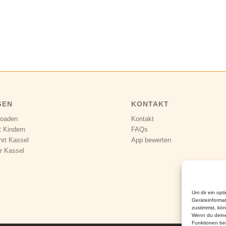
GEN
KONTAKT
loaden
Kontakt
t Kindern
FAQs
hrt Kassel
App bewerten
r Kassel
Um dir ein opt
Geräteinforma
zustimmst, kön
Wenn du deine
Funktionen bee