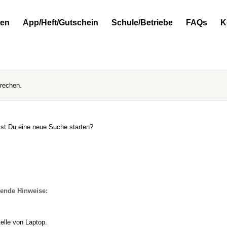
ten
App/Heft/Gutschein
Schule/Betriebe
FAQs
K
prechen.
llst Du eine neue Suche starten?
gende Hinweise:
elle von Laptop.