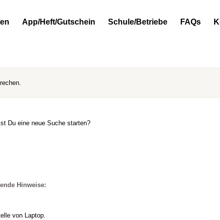
ten
App/Heft/Gutschein
Schule/Betriebe
FAQs
K
prechen.
llst Du eine neue Suche starten?
gende Hinweise:
elle von Laptop.