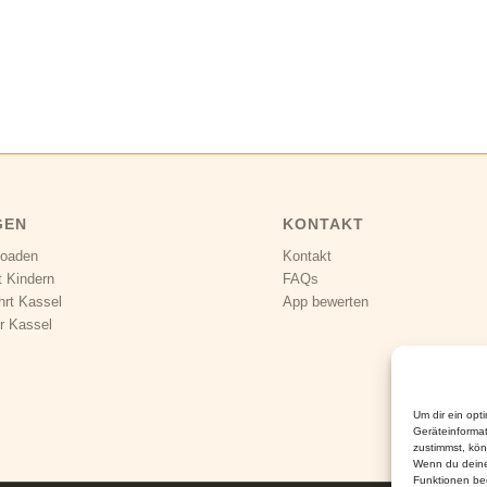
GEN
KONTAKT
loaden
Kontakt
t Kindern
FAQs
hrt Kassel
App bewerten
r Kassel
Um dir ein opt
Geräteinforma
zustimmst, kön
Wenn du deine
Funktionen bee