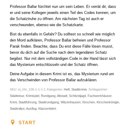
Professor Ballar fürchtet nun um sein Leben. Er verrät dir, dass
er und seine Kollegen jeweils einen Teil des Codes kennen, um
die Schatztruhe zu öffnen. Am nächsten Tag ist auch er
verschwunden, ebenso wie die Schatzkarte.
Bist du ebenfalls in Gefahr? Du solltest so schnell wie möglich
den Mord aufklären, Professor Ballar befreien und Professor
Parak finden. Beachte, dass Du erst diese Fälle lösen musst,
bevor du dich auf die Suche nach dem legendären Schatz
begibst. Nur mit dem vollständigen Code in der Hand lässt sich
das Mysterium entschlüsseln und der Schatz öffnen.
Deine Aufgabe in diesem Krimi ist es, das Mysterium rund um
das Verschwinden von Professor Ballar aufzuklären.
SKU:
st_hhr_106-1-1-1-1
Kategorien:
Heft
,
Stadtkrimis
Schlagwörter:
Städtetour
,
Krimispiel
,
Rundgang
,
Altstadt
,
Schitzeljagd
,
Fachwerkhäuser
,
Krimi
,
Stadtführung
,
Stadtrundgang
,
Witzenhausen
,
Kirschen
,
Kirschenkönigin
,
Stadtrallye
,
Ausflug
,
Klassenfahrt
START