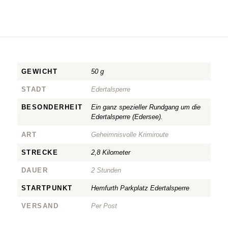
GEWICHT
50 g
STADT
Edertalsperre
BESONDERHEIT
Ein ganz spezieller Rundgang um die
Edertalsperre (Edersee).
ART
Geheimnisvolle Krimiroute
STRECKE
2,8 Kilometer
DAUER
2 Stunden
STARTPUNKT
Hemfurth Parkplatz Edertalsperre
VERSAND
Per Post