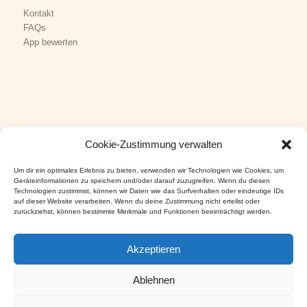
Kontakt
FAQs
App bewerten
Cookie-Zustimmung verwalten
KUNDENSERVICE
Impressum
Um dir ein optimales Erlebnis zu bieten, verwenden wir Technologien wie Cookies, um
Datenschutz
Geräteinformationen zu speichern und/oder darauf zuzugreifen. Wenn du diesen
Technologien zustimmst, können wir Daten wie das Surfverhalten oder eindeutige IDs
AGB
&
Versand
auf dieser Website verarbeiten. Wenn du deine Zustimmung nicht erteilst oder
Widerruf
&
Cookies
zurückziehst, können bestimmte Merkmale und Funktionen beeinträchtigt werden.
Akzeptieren
Ablehnen