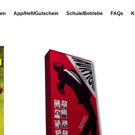
ten
App/Heft/Gutschein
Schule/Betriebe
FAQs
K