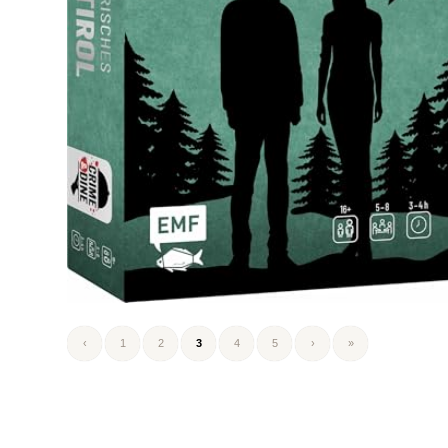
‹
1
2
3
4
5
›
»